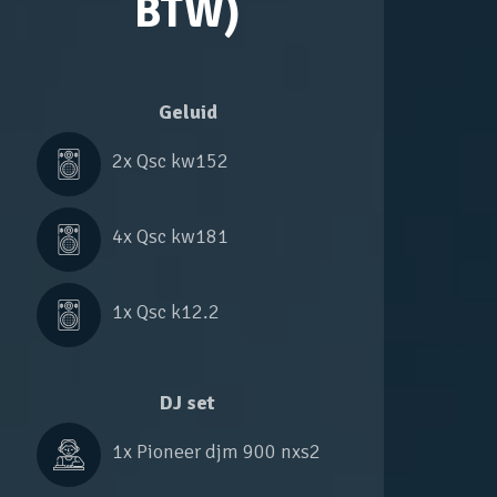
BTW)
Geluid
2x 
Qsc kw152
4x 
Qsc kw181
1x 
Qsc k12.2
DJ set
1x 
Pioneer djm 900 nxs2