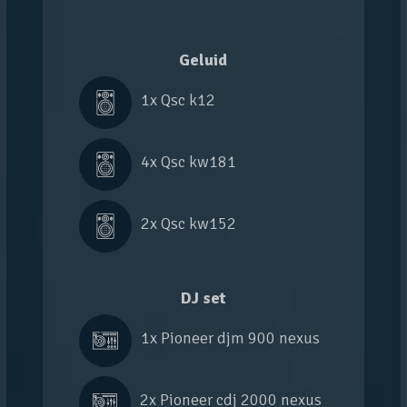
Geluid
1x 
Qsc k12
4x 
Qsc kw181
2x 
Qsc kw152
DJ set
1x 
Pioneer djm 900 nexus
2x 
Pioneer cdj 2000 nexus 