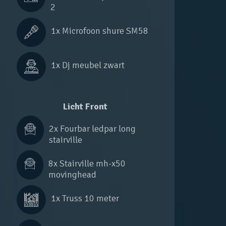
2
1x 
Microfoon shure SM58
1x 
Dj meubel zwart
Licht Front
2x 
Fourbar ledpar long 
stairville
8x 
Stairville mh-x50 
movinghead
1x 
Truss 10 meter