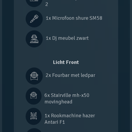
2
1x 
Microfoon shure SM58
1x 
Dj meubel zwart
Licht Front
2x 
Fourbar met ledpar
6x 
Stairville mh-x50 
movinghead
1x 
Rookmachine hazer 
Antari F1