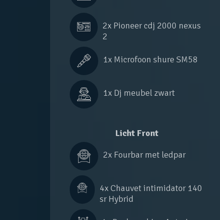
2x 
Pioneer cdj 2000 nexus 
2
1x 
Microfoon shure SM58
1x 
Dj meubel zwart
Licht Front
2x 
Fourbar met ledpar
4x 
Chauvet intimidator 140 
sr Hybrid