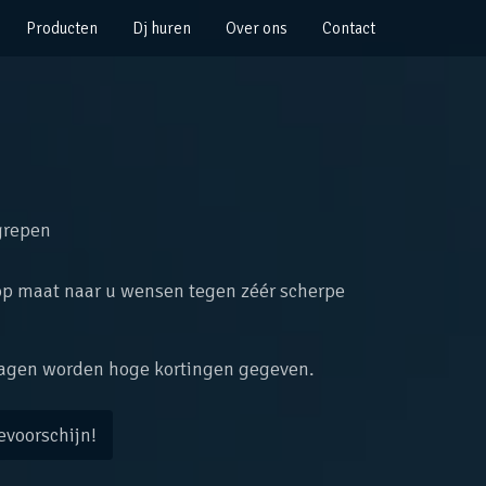
Producten
Dj huren
Over ons
Contact
egrepen
t op maat naar u wensen tegen zéér scherpe
 dagen worden hoge kortingen gegeven.
evoorschijn!